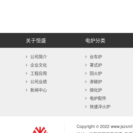
关于恒盛
电炉分类
公司简介
台车炉
企业文化
罩式炉
工程应用
回火炉
公司业绩
渗碳炉
新闻中心
熔化炉
电炉配件
快速淬火炉
Copyright © 2022 www.j