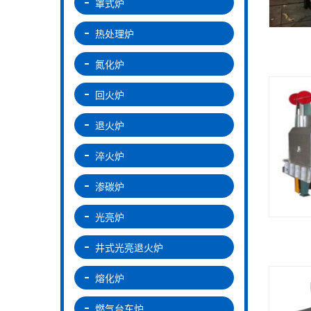
罩式炉
热处理炉
氮化炉
回火炉
退火炉
淬火炉
渗碳炉
光亮炉
井式光亮退火炉
熔化炉
燃气台车炉