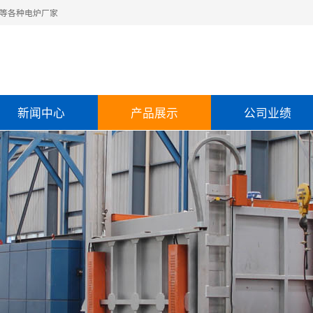
等各种电炉厂家
新闻中心
产品展示
公司业绩