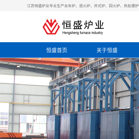
江苏恒盛炉业专业生产台车炉、退火炉、井式炉、回火炉、热处理炉
恒盛首页
关于恒盛