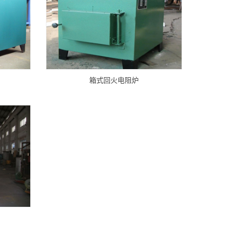
箱式回火电阻炉