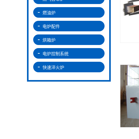
燃油炉
电炉配件
烘箱炉
电炉控制系统
快速淬火炉