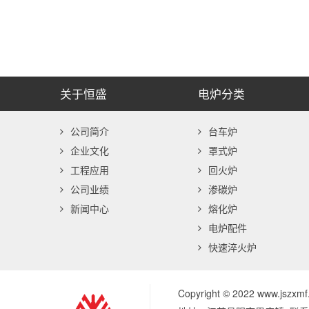
关于恒盛
电炉分类
公司简介
台车炉
企业文化
罩式炉
工程应用
回火炉
公司业绩
渗碳炉
新闻中心
熔化炉
电炉配件
快速淬火炉
Copyright © 2022 www.j