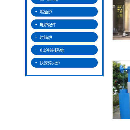
燃油炉
电炉配件
烘箱炉
电炉控制系统
快速淬火炉