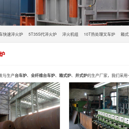
叉车快速淬火炉
5T35S代淬火炉
淬火机组
10T热处理叉车炉
箱式
炉
发与生产
台车炉
、
全纤维台车炉
、
箱式炉
、
井式炉
的生产厂家，我们采用一