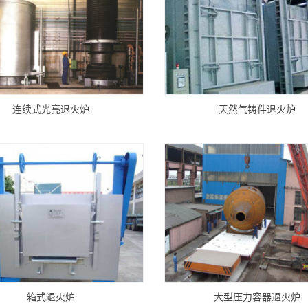
连续式光亮退火炉
天然气铸件退火炉
箱式退火炉
大型压力容器退火炉