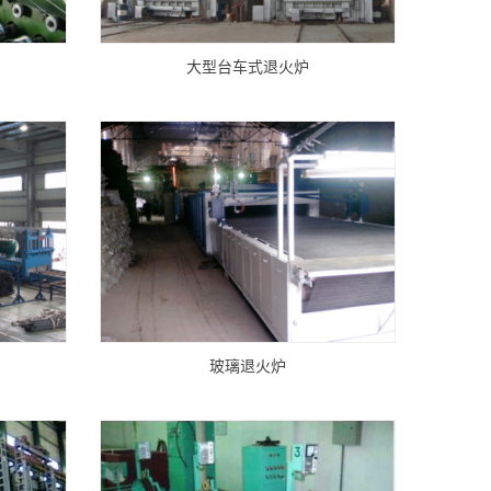
大型台车式退火炉
玻璃退火炉