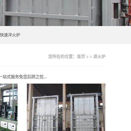
快速淬火炉
您所在的位置：
首页
> >
退火炉
站式服务免您后顾之忧...