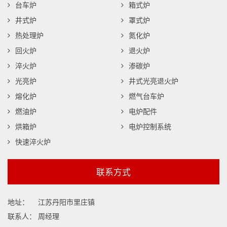
台车炉
箱式炉
井式炉
罩式炉
热处理炉
氮化炉
回火炉
退火炉
淬火炉
渗碳炉
光亮炉
井式光亮退火炉
熔化炉
燃气台车炉
燃油炉
电炉配件
烘箱炉
电炉控制系统
快速淬火炉
联系方式
地址：
江苏丹阳市里庄镇
联系人：
周经理