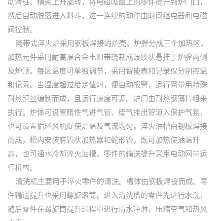
动滑柱、横梁上升旋转，将电磁吸盘上的零件提升到炉门口，
然后自动脱落进入料斗。这一连续的动作由时间继电器和电磁
阀控制。
网带式淬火炉采用钢板焊接的炉壳。炉膛分成三个加热区，
加热元件采用耐高温合金电阻带绕制成波纹状悬挂于炉膛两侧
及炉顶。每区温度可单独调节，采用智能表和记录仪分别控温
和记录。当温度超过给定值时，便自动报警，运行网带用特殊
耐热铜丝编制而成，且运行速度可调。炉门由耐热钢薄片组来
执行。炉体可设置隋性气进气管、废气排出管道入保护气氛，
也可设置循环风机促使炉温及气流均匀。淬火油槽由钢板焊接
而成，槽内安装有管状加热器和蛇形管，既可加热使油温升
高，也可通水冷却淬火油槽。零件的输送提升采用电动网带运
行机构。
清洗机主要用于淬火零件的清洗。槽体由钢板焊接而成。零
件输送提升也采用螺旋滚筒。进入清洗槽的零件先进行水洗，
随后零件在螺旋筒提升过程中进行清水冲淋，压缩空气和热风