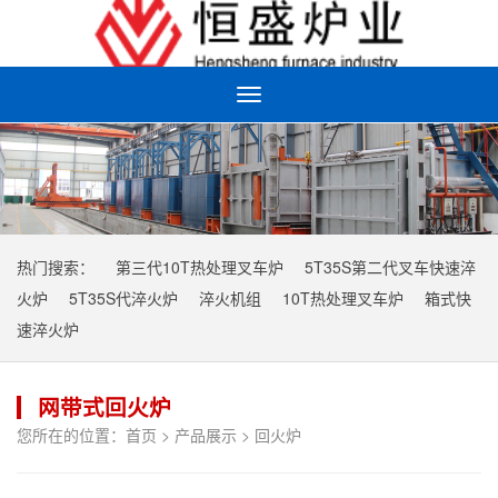
Toggle
navigation
热门搜索：
第三代10T热处理叉车炉
5T35S第二代叉车快速淬
火炉
5T35S代淬火炉
淬火机组
10T热处理叉车炉
箱式快
速淬火炉
网带式回火炉
您所在的位置：
首页
>
产品展示
>
回火炉