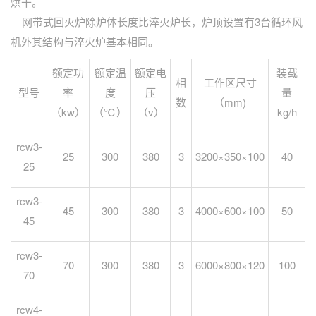
烘干。
网带式回火炉除炉体长度比淬火炉长，炉顶设置有3台循环风
机外其结构与淬火炉基本相同。
额定功
额定温
额定电
装载
相
工作区尺寸
型号
率
度
压
量
数
（mm)
（kw）
（℃）
（v）
kg/h
rcw3-
25
300
380
3
3200×350×100
40
25
rcw3-
45
300
380
3
4000×600×100
50
45
rcw3-
70
300
380
3
6000×800×120
100
70
rcw4-