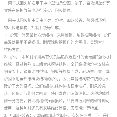
网带式回火炉适用于中小型轴承套圈、滚子、自攻螺丝钉等
零件在保护气氛中进行淬火、回火处理。
网带式回火炉主要由炉壳、炉衬、加热装置、热风循环机
构、传送机构、控制系统等组成。
1、炉壳：外壳呈长方形结构，采用槽钢、角钢框架结构，炉口
高温处采用不锈钢板。耐腐蚀彩钢板作外壳围板，美观大方，
维修方便。
2、炉衬：本炉衬采用具有优良隔热保温性能的全硅酸铝耐火纤
维毯，经过特殊加工组合成模块结构，全纤维模块炉衬安装在
钢骨架上，钢骨架由型钢、钢板等焊接而成，轻巧并可靠。本
炉因采用全纤维模块结构的炉衬，因此其钢结构较传统的耐火
砖炉子大为轻巧。全纤维耐火结构热震稳定性好，耐急冷急
热，环保、节能效果明显，使用寿命比砖体炉长。这种炉体维
修十分方便，若因机械碰撞而损坏，只要进行局部的修补即可
使用。这种炉衬还具有安装维修简便，无须烘炉等特点。
3、电加热装置：cr20ni80加热丝加热，安装在炉衬上下，采用