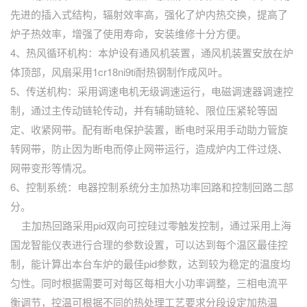
先进的插入式结构，辐射效率高，强化了炉内热交换，提高了
炉子热效率，增强了使用寿命，安装维修十分方便。
4、热风循环机构：本炉设有通风机装置，通风机装置安放在炉
体顶部，风扇采用1cr18ni9ti耐热钢制作成风叶。
5、传送机构：采用调速电机无级调速运行，电磁调速器调速控
制，通过主传动链轮传动，并有辅助链轮、限位压紧轮等固
定、收紧网带。配有断电保护装置，断电时采用手动助力管旋
转网带，防止因为断电而停止网带运行，造成炉内工件过烧、
网带变形等情况。
6、控制系统：电器控制系统分主加热功率回路和控制回路二部
分。
主加热回路采用pid双向可控硅过零触发控制，通过采用上海
国龙智能仪表进行合理的参数设置，可以达到每个温区最佳控
制，能计算出本台车炉的最佳pid参数，达到较为稳定的温度均
匀性。同时根据需要可对每区每相大小功率调整，三相电流平
衡调节，控温可根据不同的热处理工艺要求分段设定加热温