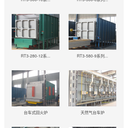
RT3-280-12系...
RT3-580-9系列...
台车式回火炉
天然气台车炉