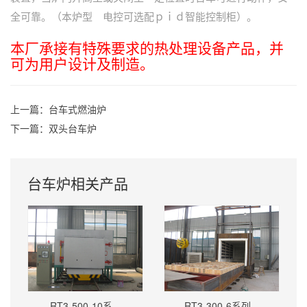
全可靠。（本炉型 电控可选配ｐｉｄ智能控制柜）。
本厂承接有特殊要求的热处理设备产品，并
可为用户设计及制造。
上一篇：
台车式燃油炉
下一篇：
双头台车炉
台车炉相关产品
RT3-500-10系...
RT3-300-6系列...