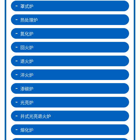
罩式炉
热处理炉
氮化炉
回火炉
退火炉
淬火炉
渗碳炉
光亮炉
井式光亮退火炉
熔化炉