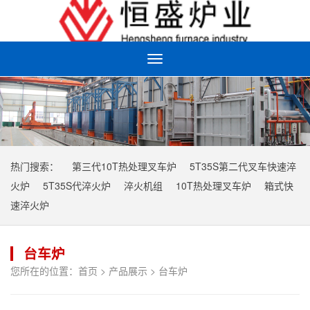
Toggle
navigation
热门搜索：
第三代10T热处理叉车炉
5T35S第二代叉车快速淬
火炉
5T35S代淬火炉
淬火机组
10T热处理叉车炉
箱式快
速淬火炉
台车炉
您所在的位置：
首页
>
产品展示
>
台车炉