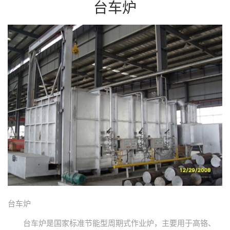
台车炉
台车炉
台车炉是国家标准节能型周期式作业炉，主要用于高铬、