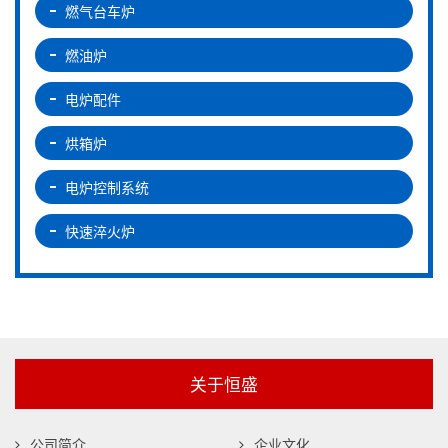
燃气台车炉
燃油炉
电炉配件
烘箱炉
电炉控制系统
快速淬火炉
关于恒盛
公司简介
企业文化