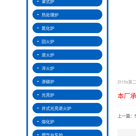
罩式炉
热处理炉
氮化炉
回火炉
退火炉
淬火炉
渗碳炉
2t15s
本厂
光亮炉
井式光亮退火炉
上一篇：
熔化炉
燃气台车炉