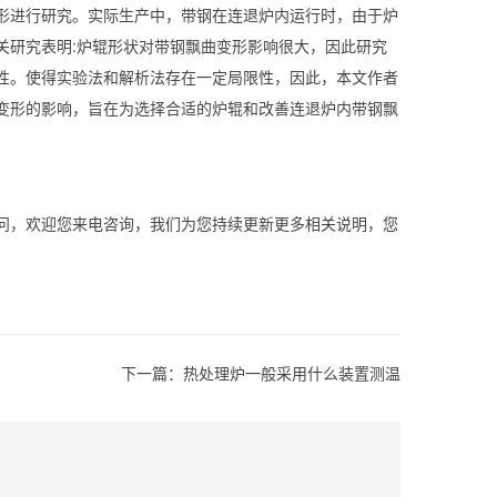
形进行研究。实际生产中，带钢在连退炉内运行时，由于炉
关研究表明:炉辊形状对带钢飘曲变形影响很大，因此研究
性。使得实验法和解析法存在一定局限性，因此，本文作者
变形的影响，旨在为选择合适的炉辊和改善连退炉内带钢飘
问，欢迎您来电咨询，我们为您持续更新更多相关说明，您
下一篇：
热处理炉一般采用什么装置测温