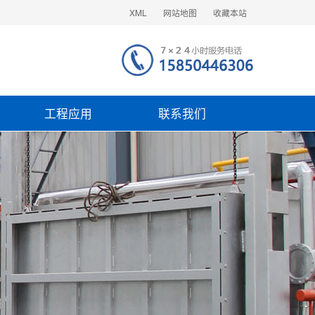
XML
网站地图
收藏本站
工程应用
联系我们