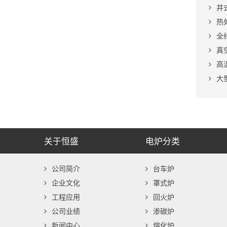
井
热
全
真
高
​
关于恒盛
电炉分类
公司简介
台车炉
企业文化
罩式炉
工程应用
回火炉
公司业绩
渗碳炉
新闻中心
熔化炉