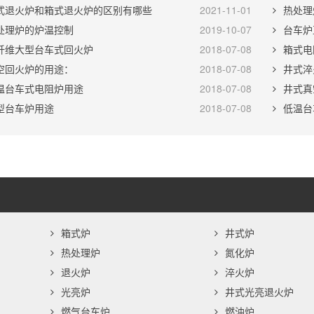
式退火炉和箱式退火炉的区别有哪些
2021-11-01
热处理
处理炉的炉温控制
2019-10-07
台车炉
纤维大型台车式回火炉
2018-07-08
箱式电
空回火炉的用途：
2018-07-08
井式淬
温台车式电阻炉用途
2018-07-08
井式真
大型台车炉用途
2018-07-08
低温台
箱式炉
井式炉
热处理炉
氮化炉
退火炉
淬火炉
光亮炉
井式光亮退火炉
燃气台车炉
燃油炉