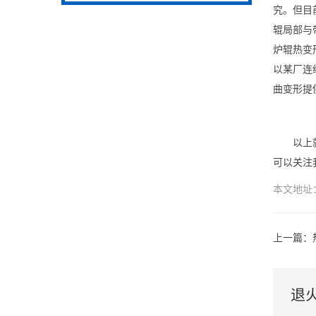
究。但目
辊局部与
炉辊热变
以某厂连
曲变形提
以上
可以关注
本文地址
上一篇：
退