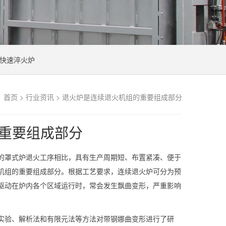
快速淬火炉
：
首页
>
行业资讯
> 退火炉是连续退火机组的重要组成部分
重要组成部分
的罩式炉退火工序相比，具有生产周期短、布置紧凑、便于
机组的重要组成部分。根据工艺要求，连续退火炉可分为预
驱动在炉内各个区域运行时，常会发生飘曲变形，严重影响
实验、解析法和有限元法等方法对带钢娜曲变形进行了研